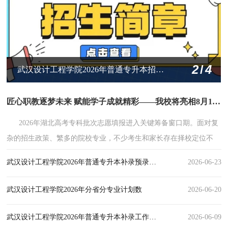
2
/
4
武汉设计工程学院2026年普通专升本招生简章
匠心职教逐梦未来 赋能学子成就精彩——我校将亮相8月1日第25届全国高校湖北招生专科专场咨询会
2026年湖北高考专科批次志愿填报进入关键筹备窗口期。面对复
杂的招生政策、繁多的院校专业，不少考生和家长存在择校定位不
准、专业认知不足、经验欠缺等困惑。为精准回应考生择校升学诉
武汉设计工程学院2026年普通专升本补录预录取名单公示
2026-06-23
求，帮助高考家庭全面了解我校办学实力、专业优势与职教育人特
色，我校将亮相第25届全国高校湖北招生专科专场咨询会，以专业权
武汉设计工程学院2026年分省分专业计划数
2026-06-20
威的一站式咨询服务为广大学子择校填报精准领航，全力护航考生科
学择校、圆梦未来。 援引荆楚网（湖北日报网）消息，第25届全
武汉设计工程学院2026年普通专升本补录工作公告
2026-06-09